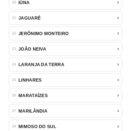
›
IÚNA
20
›
JAGUARÉ
21
›
JERÔNIMO MONTEIRO
22
›
JOÃO NEIVA
23
›
LARANJA DA TERRA
24
›
LINHARES
25
›
MARATAÍZES
26
›
MARILÂNDIA
27
›
MIMOSO DO SUL
28