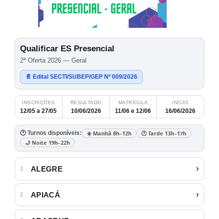
Qualificar ES Presencial
2ª Oferta 2026 — Geral
📄 Edital SECTI/SUBEP/GEP Nº 009/2026
INSCRIÇÕES
RESULTADO
MATRÍCULA
INÍCIO
12/05 a 27/05
10/06/2026
11/06 e 12/06
16/06/2026
🕐 Turnos disponíveis:
☀️ Manhã 8h–12h
🕐 Tarde 13h–17h
🌙 Noite 19h–22h
›
ALEGRE
1
›
APIACÁ
2