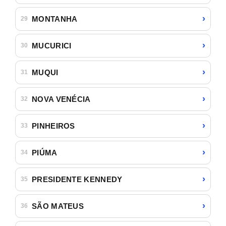
›
MONTANHA
29
›
MUCURICI
30
›
MUQUI
31
›
NOVA VENÉCIA
32
›
PINHEIROS
33
›
PIÚMA
34
›
PRESIDENTE KENNEDY
35
›
SÃO MATEUS
36