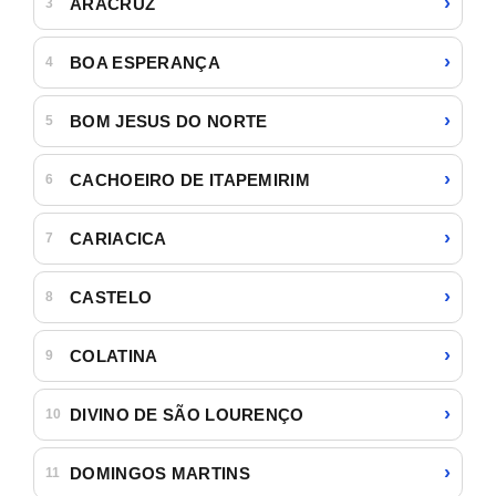
›
ARACRUZ
3
›
BOA ESPERANÇA
4
›
BOM JESUS DO NORTE
5
›
CACHOEIRO DE ITAPEMIRIM
6
›
CARIACICA
7
›
CASTELO
8
›
COLATINA
9
›
DIVINO DE SÃO LOURENÇO
10
›
DOMINGOS MARTINS
11