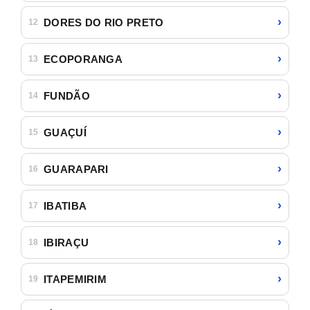
›
DORES DO RIO PRETO
12
›
ECOPORANGA
13
›
FUNDÃO
14
›
GUAÇUÍ
15
›
GUARAPARI
16
›
IBATIBA
17
›
IBIRAÇU
18
›
ITAPEMIRIM
19