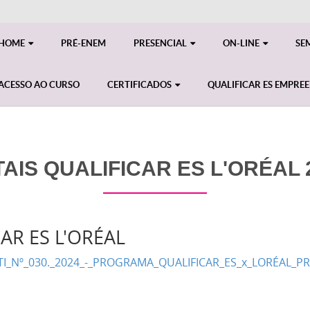
HOME
PRÉ-ENEM
PRESENCIAL
ON-LINE
SE
ACESSO AO CURSO
CERTIFICADOS
QUALIFICAR ES EMPRE
TAIS QUALIFICAR ES L'ORÉAL 
AR ES L'ORÉAL
I_Nº_030._2024_-_PROGRAMA_QUALIFICAR_ES_x_LORÉAL_PRES