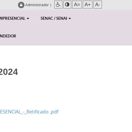
A=
A+
A-
Administrador
|
MIPRESENCIAL
SENAC / SENAI
ENDEDOR
2024
ENCIAL_-_Retificado .pdf