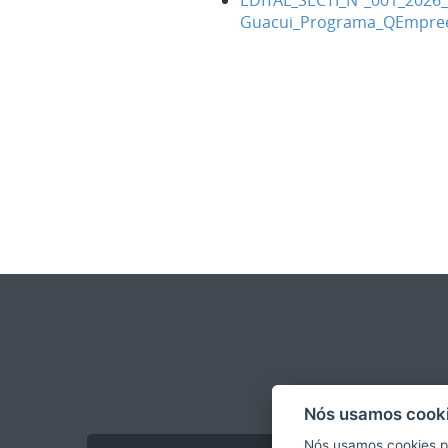
EDITAL_SECTI_Nº_001_2026
Guacui_Programa_QEmpree
Nós usamos cooki
Nós usamos cookies p