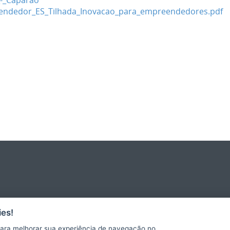
_-_Caparao
ndedor_ES_Tilhada_Inovacao_para_empreendedores.pdf
es!
ara melhorar sua experiência de navegação no