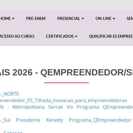
HOME
PRÉ-ENEM
PRESENCIAL
ON-LINE
SE
ACESSO AO CURSO
CERTIFICADOS
QUALIFICAR ES EMPRE
AIS 2026 - QEMPREENDEDOR/
_-_NORTE-
eendedor_ES_Tilhada_Inovacao_para_empreendedores
26 - Metropolitana Serrae Vix Programa QEmpreende
26_-_Sul Presidente Kenedy Programa_QEmpreended