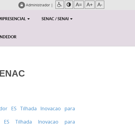
A=
A+
A-
Administrador
|
MIPRESENCIAL
SENAC / SENAI
ENDEDOR
SENAC
dor ES Tilhada Inovacao para
or ES Tilhada Inovacao para