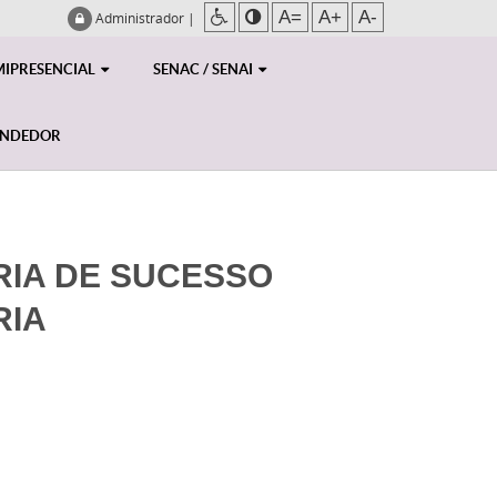
A=
A+
A-
Administrador
|
MIPRESENCIAL
SENAC / SENAI
ENDEDOR
RIA DE SUCESSO
RIA