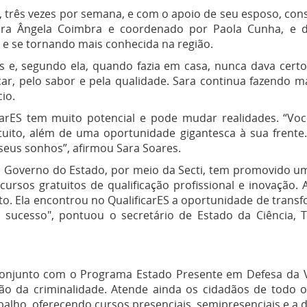
a, três vezes por semana, e com o apoio de seu esposo, co
sora Ângela Coimbra e coordenado por Paola Cunha, e 
 e se tornando mais conhecida na região.
 e, segundo ela, quando fazia em casa, nunca dava certo
car, pelo sabor e pela qualidade. Sara continua fazendo ma
io.
carES tem muito potencial e pode mudar realidades. “
atuito, além de uma oportunidade gigantesca à sua frente
 seus sonhos”, afirmou Sara Soares.
 Governo do Estado, por meio da Secti, tem promovido um
cursos gratuitos de qualificação profissional e inovação. 
o. Ela encontrou no QualificarES a oportunidade de transfo
 sucesso", pontuou o secretário de Estado da Ciência, T
 conjunto com o Programa Estado Presente em Defesa da V
ção da criminalidade. Atende ainda os cidadãos de todo 
balho, oferecendo cursos presenciais, semipresenciais e a d