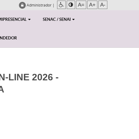
A=
A+
A-
Administrador
|
MIPRESENCIAL
SENAC / SENAI
ENDEDOR
LINE 2026 -
A