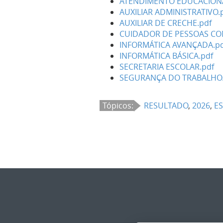
ATENDIMENTO EDUCACIONA
AUXILIAR ADMINISTRATIVO.
AUXILIAR DE CRECHE.pdf
CUIDADOR DE PESSOAS COM
INFORMÁTICA AVANÇADA.pd
INFORMÁTICA BÁSICA.pdf
SECRETARIA ESCOLAR.pdf
SEGURANÇA DO TRABALHO.
Tópicos:
RESULTADO
,
2026
,
E