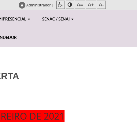
A=
A+
A-
Administrador
|
MIPRESENCIAL
SENAC / SENAI
ENDEDOR
ERTA
EREIRO DE 2021