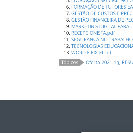
EDUCAÇÃO ESPECIAL INCLUS
FORMAÇÃO DE TUTORES EA
GESTÃO DE CUSTOS E PRECI
GESTÃO FINANCEIRA DE PE
MARKETING DIGITAL PARA 
RECEPCIONISTA.pdf
SEGURANÇA NO TRABALHO.
TECNOLOGIAS EDUCACIONA
WORD E EXCEL.pdf
Tópicos:
Oferta-2021-1q
,
RES