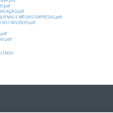
IVA.pdf
D.pdf
FICAÇÃO.pdf
QUENAS E MÉDIAS EMPRESAS.pdf
O SEU NEGÓCIO.pdf
pdf
IS.pdf
ULTADO