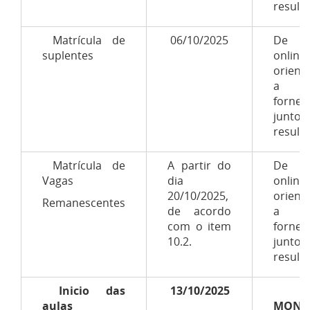
result
Matrícula de
06/10/2025
De f
suplentes
online
orient
a s
fornec
junto 
result
Matrícula de
A partir do
De f
Vagas
dia
online
20/10/2025,
orient
Remanescentes
de acordo
a s
com o item
fornec
10.2.
junto 
result
Inicio das
13/10/2025
aulas
MONT