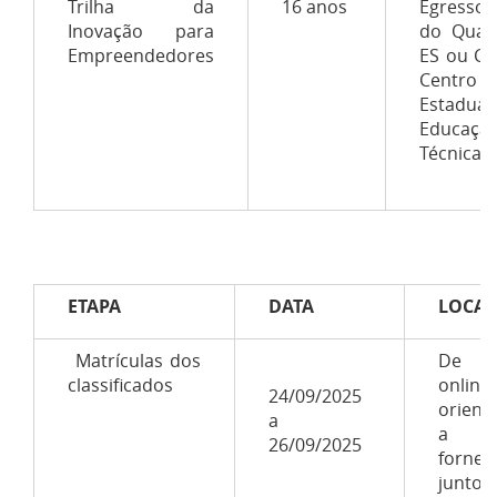
Trilha da
16 anos
Egresso
Inovação para
do Qualif
Empreendedores
ES ou CEE
Centro
Estadua
Educaçã
Técnica)
ETAPA
DATA
LOCAL
Matrículas dos
De f
classificados
online
24/09/2025
orient
a
a s
26/09/2025
fornec
junto 