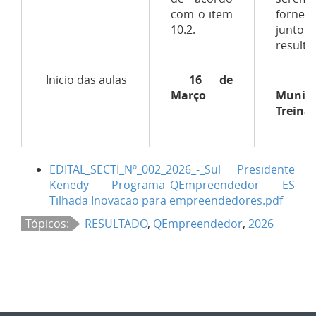
com o item
forneci
10.2.
junto
resulta
Inicio das aulas
16 de
Março
Munic
Treina
EDITAL_SECTI_Nº_002_2026_-_Sul Presidente
Kenedy Programa_QEmpreendedor ES
Tilhada Inovacao para empreendedores.pdf
Tópicos:
RESULTADO
,
QEmpreendedor
,
2026