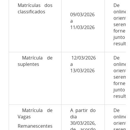
Matrículas dos
De 
classificados
onlin
09/03/2026
orient
a
serem
11/03/2026
forneci
junto
resulta
Matrícula de
12/03/2026
De 
suplentes
a
onlin
13/03/2026
orient
serem
forneci
junto
resulta
Matrícula de
A partir do
De 
Vagas
dia
onlin
30/03/2026,
orient
Remanescentes
de acordo
serem