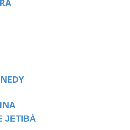
RRA
NNEDY
INA
 JETIBÁ