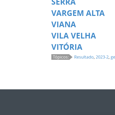
SERRA
VARGEM ALTA
VIANA
VILA VELHA
VITÓRIA
Tópicos:
Resultado
,
2023-2
,
ge