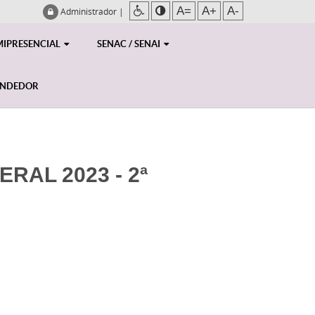
A=
A+
A-
Administrador
|
MIPRESENCIAL
SENAC / SENAI
ENDEDOR
RAL 2023 - 2ª