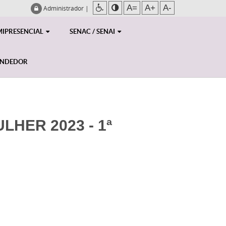
A=
A+
A-
Administrador
|
MIPRESENCIAL
SENAC / SENAI
ENDEDOR
HER 2023 - 1ª