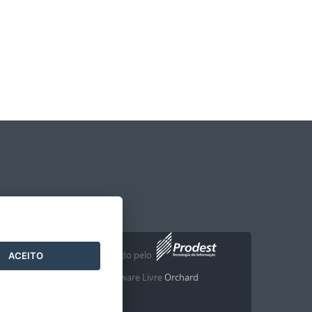
Desenvolvido pelo
2016
- 2026
/
ACEITO
com o Software Livre
Orchard