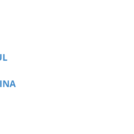
UL
INA