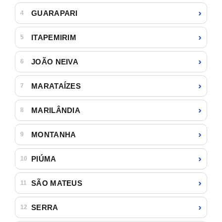
›
GUARAPARI
4
›
ITAPEMIRIM
5
›
JOÃO NEIVA
6
›
MARATAÍZES
7
›
MARILÂNDIA
8
›
MONTANHA
9
›
PIÚMA
10
›
SÃO MATEUS
11
›
SERRA
12