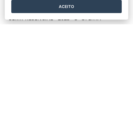
ACEITO
RESULTADO QUALIFICAR ES
SEMIPRESENCIAL - 2023 - 3ª OFERTA
17/10/2023 00H23
- ATUALIZADO EM
29/12/2023 16H23
ACESSO SÓ SERÁ LIBERADO NO DIA 19 DE
OUTUBRO DE 2023
CEET VASCO COUTINHO
EDUCAÇÃO ESPECIAL INCLUSIVA - MATUTINO.pdf
EDUCAÇÃO ESPECIAL INCLUSIVA - VESPERTINO.pdf
CEEMTI LICEU MUNIZ FREIRE …
Leia mais