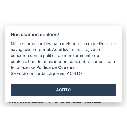
Nós usamos cookies!
Nós usamos cookies para melhorar sua experiência de
navegação no portal. Ao utilizar este site, você
concorda com a política de monitoramento de
cookies. Para ter mais informações sobre como isso é
feito, acesse
Política de Cookies
.
Se você concorda, clique em ACEITO.
ACEITO
RESULTADO QEmpreendedor - Trilha da
Inovação 2025 - 1ª Oferta -São Mateus
04/07/2025 15H37
- ATUALIZADO EM
12/08/2025 05H56
POLO – SENAC SÃO MATEUS