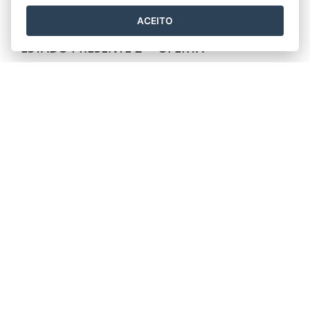
ACEITO
INSCRIÇÃO QUALIFICAR ES ON-LINE 2025 -
ESTADO PRESENTE 2ª - OFERTA
12/08/2025 06H04
- ATUALIZADO EM
01/09/2025 11H50
1ª PASSO:Realize seu CADASTRO
aqui https://inscricao.secti.es.gov.br/cadastrar
2ª PASSO:Faça sua INSCRIÇÃO
aqui https://inscricao.secti.es.gov.br/entrar
Para realizar sua inscrição sem problemas, …
Leia
mais