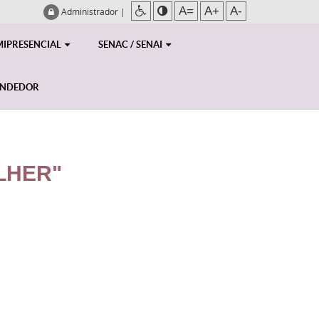
A=
A+
A-
Administrador
|
MIPRESENCIAL
SENAC / SENAI
ENDEDOR
LHER"