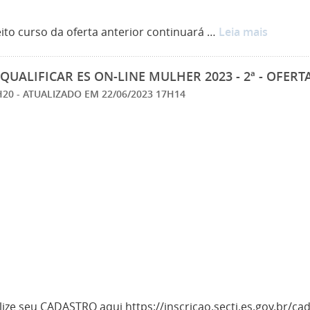
ito curso da oferta anterior continuará …
Leia mais
QUALIFICAR ES ON-LINE MULHER 2023 - 2ª - OFERT
6H20
- ATUALIZADO EM
22/06/2023 17H14
ize seu CADASTRO aqui https://inscricao.secti.es.gov.br/ca