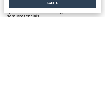
ACEITO
Qualificar ES oferta 200 vagas em cursos
semipresenciais
27/09/2023 13H06
As vagas são para cursos semipresenciais de
Formação Inicial e Continuada.Estão abertas as
inscrições para a 3ª oferta semipresencial do
Programa Qualificar ES. Os interessados em se
candidatar a uma …
Leia mais