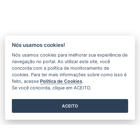
Nós usamos cookies!
Nós usamos cookies para melhorar sua experiência de
navegação no portal. Ao utilizar este site, você
concorda com a política de monitoramento de
CURSOS PRESENCIAIS 1ª OFERTA 2021
cookies. Para ter mais informações sobre como isso é
feito, acesse
Política de Cookies
.
16/09/2019 12H06
- ATUALIZADO EM
20/01/2021 23H58
Se você concorda, clique em ACEITO.
Leia mais
ACEITO