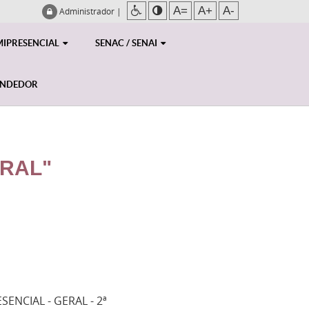
A=
A+
A-
Administrador
|
MIPRESENCIAL
SENAC / SENAI
ENDEDOR
RAL"
SENCIAL - GERAL - 2ª