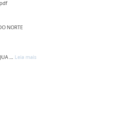
pdf
DO NORTE
CQUA …
Leia mais