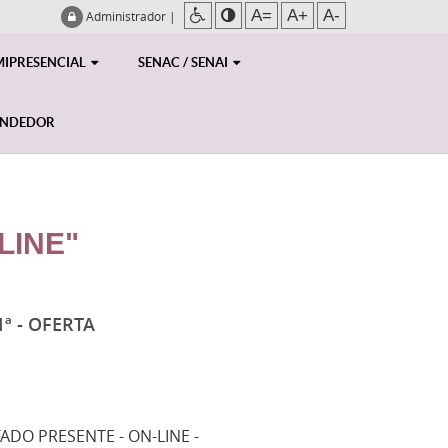
A=
A+
A-
Administrador
|
MIPRESENCIAL
SENAC / SENAI
ENDEDOR
LINE"
ª - OFERTA
TADO PRESENTE - ON-LINE -