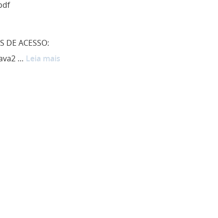
pdf
 DE ACESSO:
/ava2 …
Leia mais