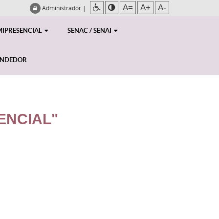
A=
A+
A-
Administrador
|
MIPRESENCIAL
SENAC / SENAI
ENDEDOR
ENCIAL"