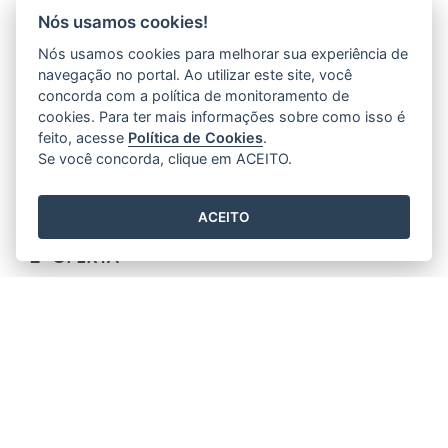
Nós usamos cookies!
Nós usamos cookies para melhorar sua experiência de
navegação no portal. Ao utilizar este site, você
concorda com a política de monitoramento de
cookies. Para ter mais informações sobre como isso é
feito, acesse
Política de Cookies
.
Se você concorda, clique em ACEITO.
ACEITO
QUALIFICAR ES PRESENCIAL TURISMO 2024 -
2ª OFERTA
13/05/2024 15H04
- ATUALIZADO EM
29/05/2024 09H19
INSCRIÇÃO14/05/2024 a 28/05/2024
Clique aqui e faça sua inscrição! Se você já possui
cadastro!
Se você ainda não fez o cadastro, clique aqui para