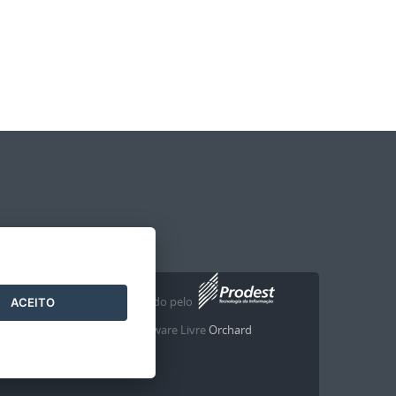
Desenvolvido pelo
2016
- 2026
/
ACEITO
com o Software Livre
Orchard