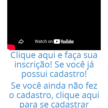
Clique aqui e faça sua
inscrição! Se você já
possui cadastro!
Se você ainda não fez
o cadastro, clique aqui
para se cadastrar