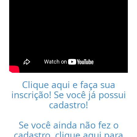
Clique aqui e faça sua
inscrição! Se você já possui
cadastro!
Se você ainda não fez o
cadastro, clique aqui para