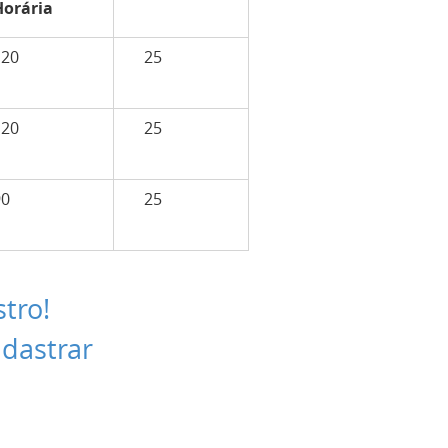
Horária
120
25
120
25
90
25
stro!
adastrar