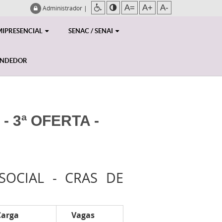
A=
A+
A-
Administrador
|
MIPRESENCIAL
SENAC / SENAI
ENDEDOR
 3ª OFERTA -
SOCIAL - CRAS DE
Carga
Vagas