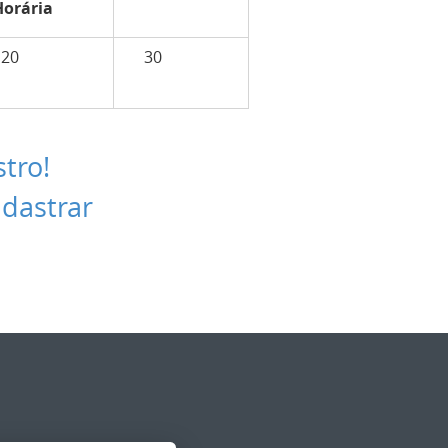
Horária
120
30
stro!
adastrar