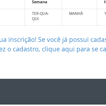
Semana
TER-QUA-
MANHÃ
QUI
ua inscrição! Se você já possui cada
ez o cadastro, clique aqui para se c