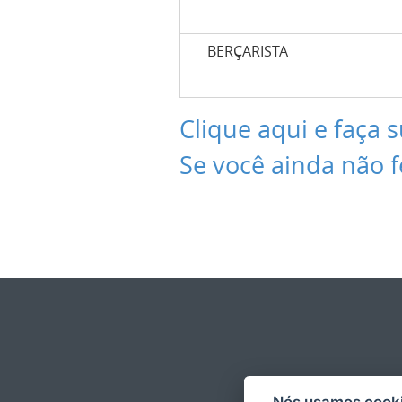
BERÇARISTA
Clique aqui e faça s
Se você ainda não f
Nós usamos cooki