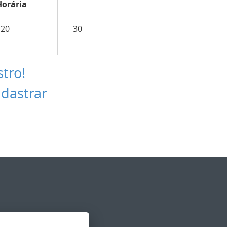
Horária
120
30
stro!
adastrar