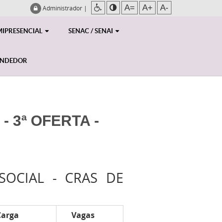
A=
A+
A-
Administrador
|
MIPRESENCIAL
SENAC / SENAI
ENDEDOR
 3ª OFERTA -
SOCIAL - CRAS DE
Carga
Vagas