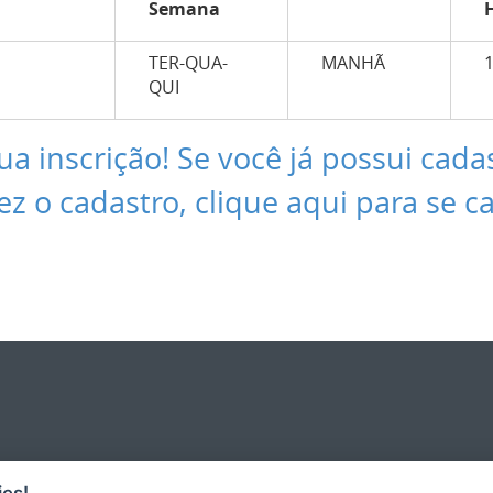
Semana
TER-QUA-
MANHÃ
QUI
ua inscrição! Se você já possui cada
ez o cadastro, clique aqui para se c
es!