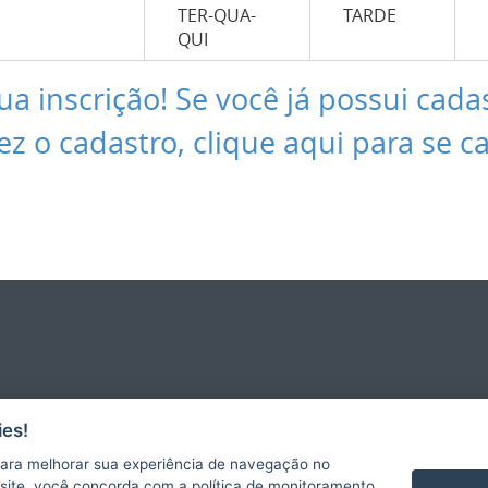
TER-QUA-
TARDE
QUI
ua inscrição! Se você já possui cada
ez o cadastro, clique aqui para se c
es!
ara melhorar sua experiência de navegação no
te site, você concorda com a política de monitoramento