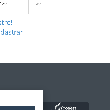
120
30
stro!
adastrar