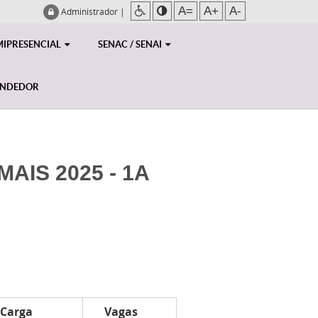
A=
A+
A-
Administrador
|
MIPRESENCIAL
SENAC / SENAI
ENDEDOR
AIS 2025 - 1A
Carga
Vagas