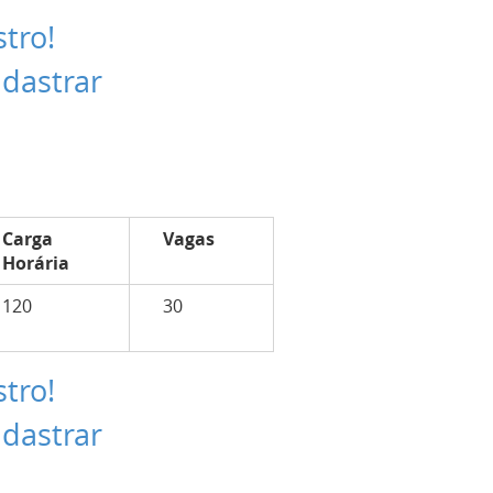
stro!
adastrar
Carga
Vagas
Horária
120
30
stro!
adastrar