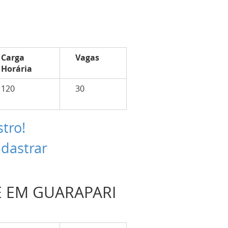
Carga
Vagas
Horária
120
30
stro!
adastrar
E EM GUARAPARI