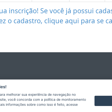
ua inscrição! Se você já possui cada
ez o cadastro, clique aqui para se c
es!
ara melhorar sua experiência de navegação no
te site, você concorda com a política de monitoramento
mais informações sobre como isso é feito, acesse