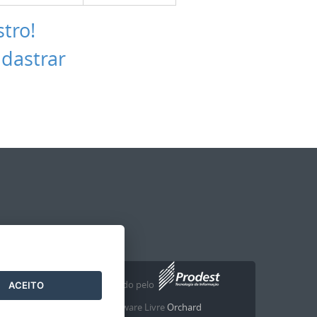
stro!
adastrar
Desenvolvido pelo
2016
- 2026
/
ACEITO
com o Software Livre
Orchard