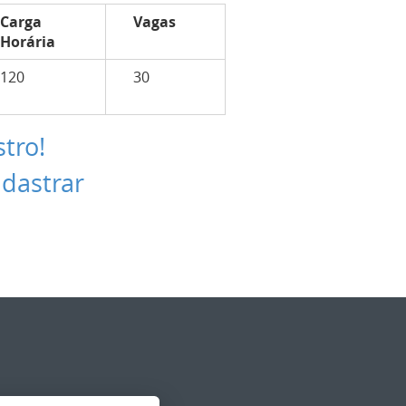
Carga
Vagas
Horária
120
30
stro!
adastrar