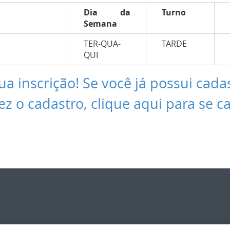
Dia da
Turno
Semana
TER-QUA-
TARDE
QUI
ua inscrição! Se você já possui cada
ez o cadastro, clique aqui para se c