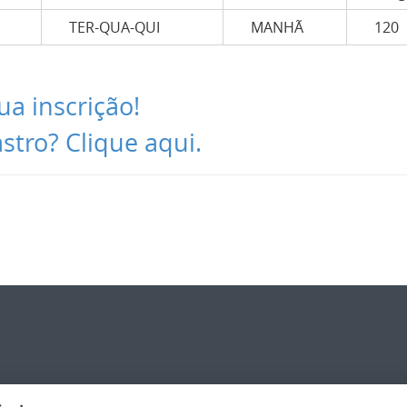
TER-QUA-QUI
MANHÃ
120
ua inscrição!
tro? Clique aqui.