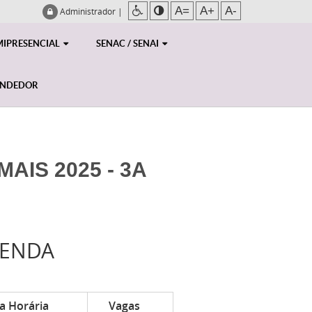
A=
A+
A-
Administrador
|
MIPRESENCIAL
SENAC / SENAI
ENDEDOR
AIS 2025 - 3A
RENDA
a Horária
Vagas