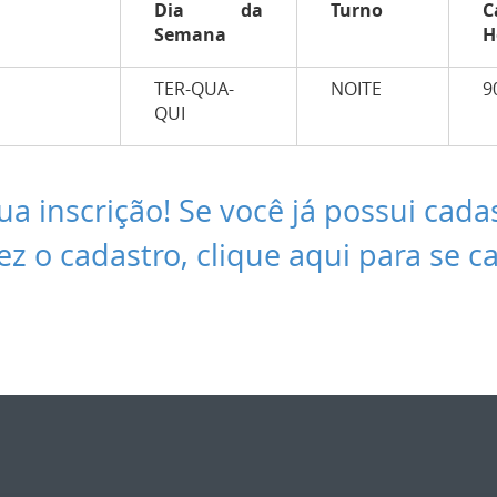
Dia da
Turno
C
Semana
H
TER-QUA-
NOITE
9
QUI
ua inscrição! Se você já possui cada
ez o cadastro, clique aqui para se c