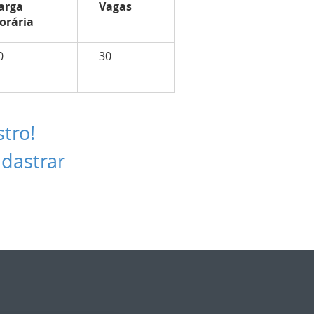
arga
Vagas
orária
0
30
stro!
adastrar