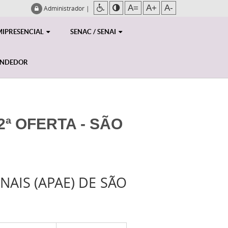
A=
A+
A-
Administrador
|
MIPRESENCIAL
SENAC / SENAI
ENDEDOR
2ª OFERTA - SÃO
NAIS (APAE) DE SÃO