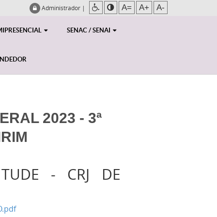
A=
A+
A-
Administrador
|
MIPRESENCIAL
SENAC / SENAI
ENDEDOR
RAL 2023 - 3ª
IRIM
TUDE - CRJ DE
.pdf