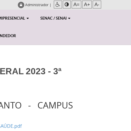
A=
A+
A-
Administrador
|
MIPRESENCIAL
SENAC / SENAI
ENDEDOR
RAL 2023 - 3ª
SANTO - CAMPUS
SAÚDE.pdf