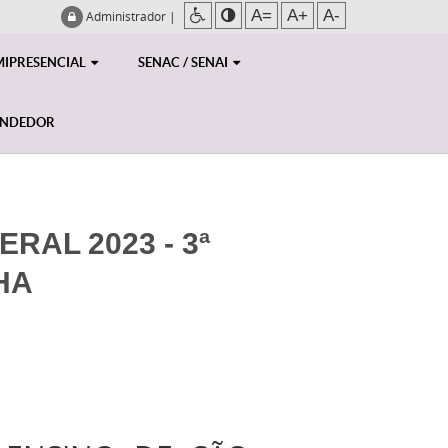
A=
A+
A-
Administrador
|
MIPRESENCIAL
SENAC / SENAI
ENDEDOR
RAL 2023 - 3ª
HA