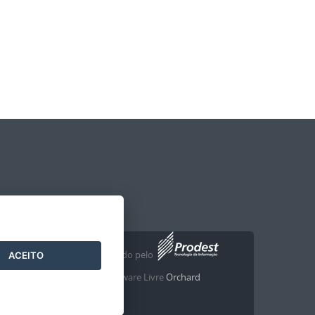
Desenvolvido pelo
2016
- 2026
/
ACEITO
com o Software Livre
Orchard