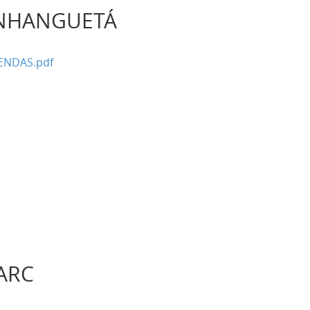
 INHANGUETÁ
ENDAS.pdf
A
'ARC