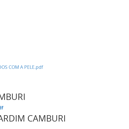
A
DOS COM A PELE.pdf
CAMBURI
df
 JARDIM CAMBURI