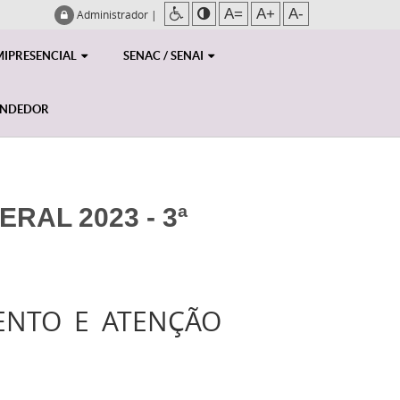
A=
A+
A-
Administrador
|
MIPRESENCIAL
SENAC / SENAI
ENDEDOR
RAL 2023 - 3ª
ENTO E ATENÇÃO