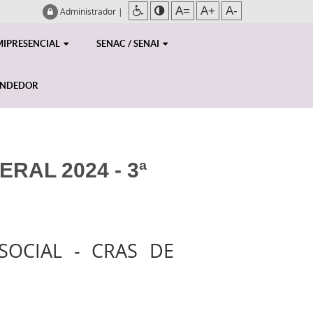
A=
A+
A-
Administrador
|
MIPRESENCIAL
SENAC / SENAI
ENDEDOR
RAL 2024 - 3ª
SOCIAL - CRAS DE