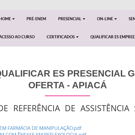
HOME
PRÉ-ENEM
PRESENCIAL
ON-LINE
SE
ACESSO AO CURSO
CERTIFICADOS
QUALIFICAR ES EMPRE
ALIFICAR ES PRESENCIAL GE
OFERTA - APIACÁ
E REFERÊNCIA DE ASSISTÊNCIA 
R EM FARMÁCIA DE MANIPULAÇÃO.pdf
EM COM ÊNFASE EM REFLEXOLOGIA.pdf