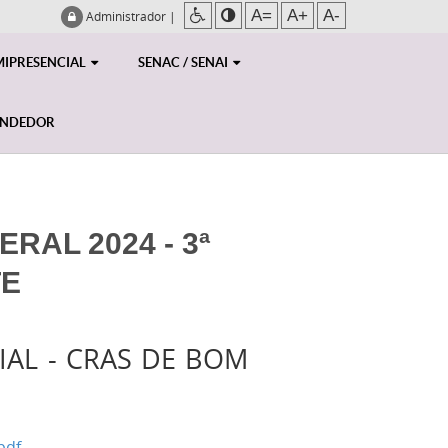
A=
A+
A-
Administrador
|
MIPRESENCIAL
SENAC / SENAI
ENDEDOR
RAL 2024 - 3ª
TE
IAL - CRAS DE BOM
pdf