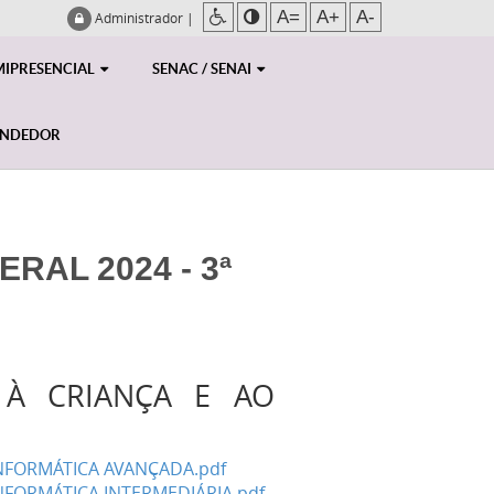
A=
A+
A-
Administrador
|
MIPRESENCIAL
SENAC / SENAI
ENDEDOR
RAL 2024 - 3ª
 À CRIANÇA E AO
INFORMÁTICA AVANÇADA.pdf
NFORMÁTICA INTERMEDIÁRIA.pdf