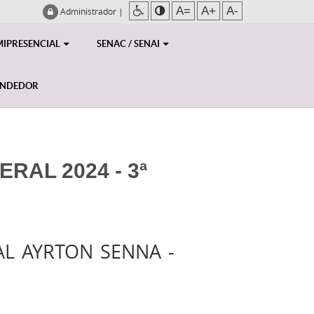
A=
A+
A-
Administrador
|
MIPRESENCIAL
SENAC / SENAI
ENDEDOR
RAL 2024 - 3ª
AL AYRTON SENNA -