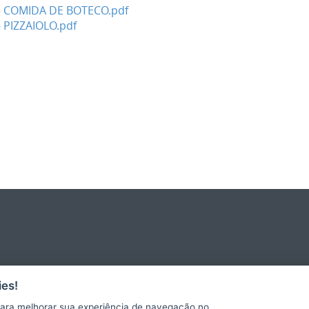
- COMIDA DE BOTECO.pdf
 PIZZAIOLO.pdf
es!
ara melhorar sua experiência de navegação no