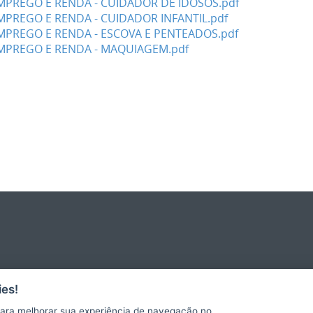
PREGO E RENDA - CUIDADOR DE IDOSOS.pdf
PREGO E RENDA - CUIDADOR INFANTIL.pdf
PREGO E RENDA - ESCOVA E PENTEADOS.pdf
MPREGO E RENDA - MAQUIAGEM.pdf
es!
ara melhorar sua experiência de navegação no