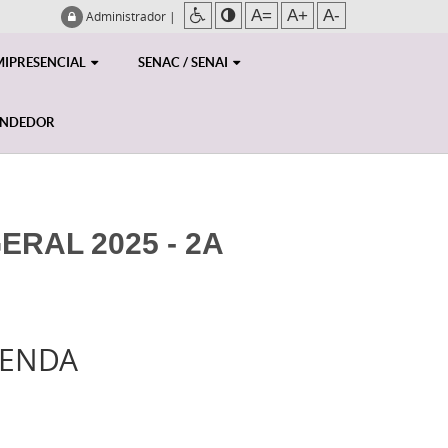
A=
A+
A-
Administrador
|
MIPRESENCIAL
SENAC / SENAI
ENDEDOR
RAL 2025 - 2A
RENDA