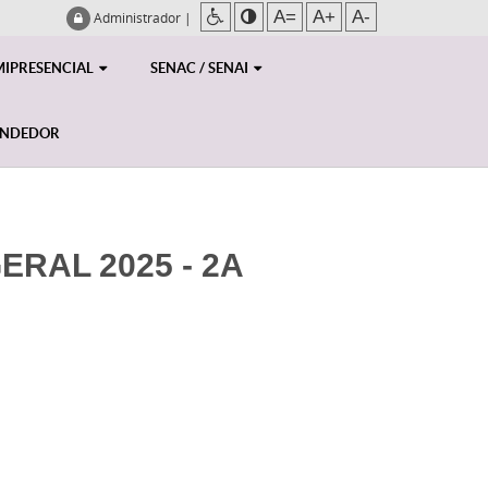
A=
A+
A-
Administrador
|
MIPRESENCIAL
SENAC / SENAI
ENDEDOR
RAL 2025 - 2A