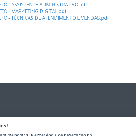
TO - ASSISTENTE ADMINISTRATIVO.pdf
TO - MARKETING DIGITAL.pdf
ETO - TÉCNICAS DE ATENDIMENTO E VENDAS.pdf
es!
ara melhorar sua experiência de navegação no