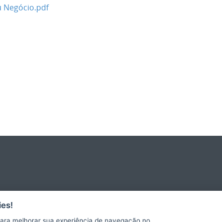
u Negócio.pdf
es!
ara melhorar sua experiência de navegação no