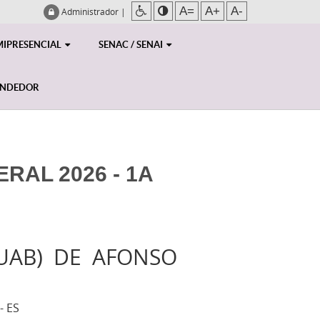
A=
A+
A-
Administrador
|
MIPRESENCIAL
SENAC / SENAI
ENDEDOR
RAL 2026 - 1A
(UAB) DE AFONSO
- ES