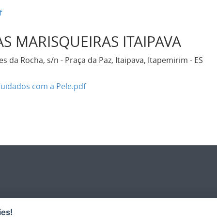
f
AS MARISQUEIRAS ITAIPAVA
 da Rocha, s/n - Praça da Paz, Itaipava, Itapemirim - ES
Cuidados com a Pele.pdf
es!