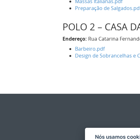
Massas Italianas.pdf
Preparação de Salgados.pd
POLO 2 – CASA D
Endereço:
Rua Catarina Fernandes
Barbeiro.pdf
Design de Sobrancelhas e 
Nós usamos cooki