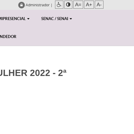
A=
A+
A-
Administrador
|
MIPRESENCIAL
SENAC / SENAI
ENDEDOR
HER 2022 - 2ª