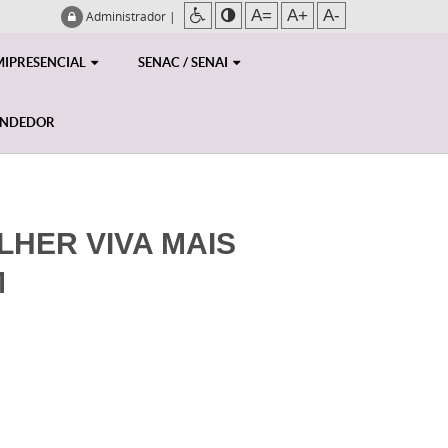
A=
A+
A-
Administrador
|
MIPRESENCIAL
SENAC / SENAI
ENDEDOR
LHER VIVA MAIS
M